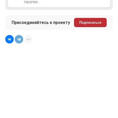
терапии...
Присоединяйтесь к проекту
Подписаться
Связаться с нами
Подписаться
Спецпроект является неотъемлемой
частью сетевого издания
OmniDoctor
Сетевое издание
«OmniDoctor»
Учредитель: ЗАО «Медицинские издания»
Главный редактор: Филимонов Борис Александрович